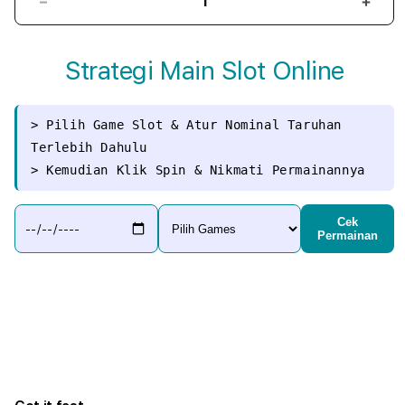
Decrease
Incr
quantity
quant
for
for
Strategi Main Slot Online
SVIP3
SVIP
APK
APK
&
&
(Update)
(Upd
> Pilih Game Slot & Atur Nominal Taruhan
Games
Gam
Terlebih Dahulu
Terbaru
Terb
> Kemudian Klik Spin & Nikmati Permainannya
41.8Mb
41.8
|
|
v72.84
v72.
Cek
Android
Andr
Permainan
Terbaik
Terb
No
No
Iklan
Iklan