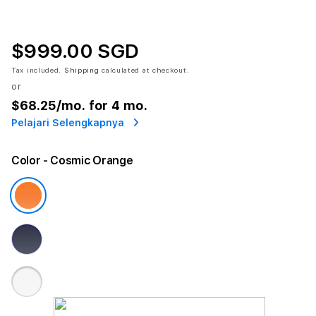
$999.00 SGD
Tax included.
Shipping
calculated at checkout.
or
$68.25
/mo. for 4 mo.
Pelajari Selengkapnya
Color
- Cosmic Orange