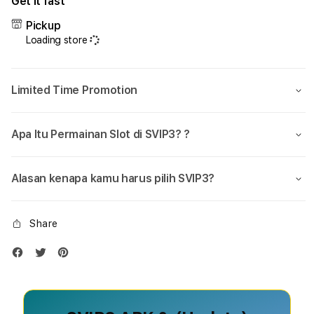
Get it fast
Pickup
Loading store
Limited Time Promotion
Apa Itu Permainan Slot di SVIP3? ?
Alasan kenapa kamu harus pilih SVIP3?
Share